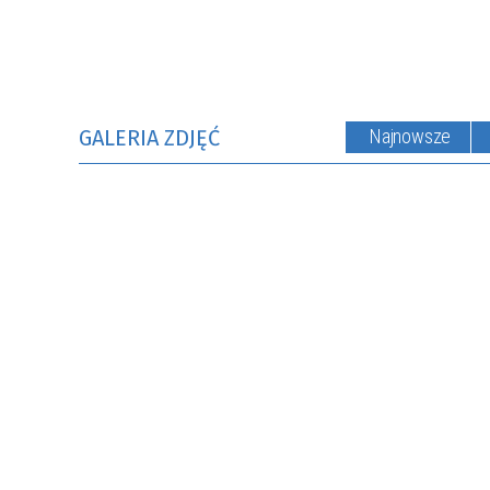
NR.WNIOSKU:
3PGR/2021/3397/POLSKILAD
KWOTA WNIOSKOWANA:
1.540.206,00 ZŁ
ZREALIZOWANE
GALERIA ZDJĘĆ
Najnowsze
EDYCJA 6PGR/2023
PRZEBUDOWA DRÓG GMINNYCH W
MIEJSCOWOŚCIACH MOSTKI,
PRZEŁAZY
NR.WNIOSKU:
6PGR/2023/3199/POLSKILAD
KWOTA WNIOSKOWANA:
1.950.200,00 ZŁ
ZREALIZOWANA
EDYCJA 8PGR/2023
BUDOWA KOMPLEKSU
OŚWIATOWEGO W MIEJSCOWOŚCI