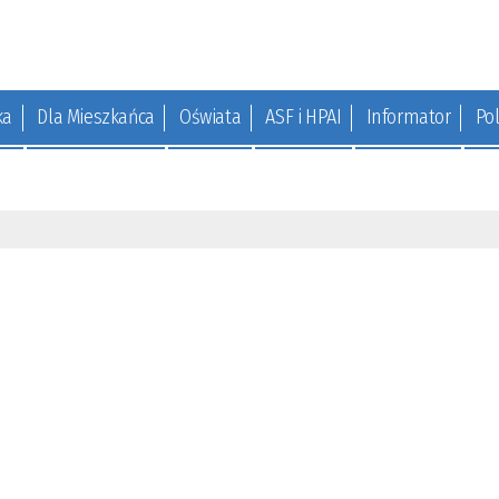
ka
Dla Mieszkańca
Oświata
ASF i HPAI
Informator
Pol