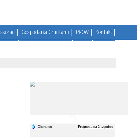
ski Ład
Gospodarka Gruntami
PROW
Kontakt