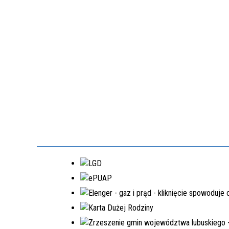
MOSTKI
NR.WNIOSKU:
8PGR/2023/4592/POLSKILAD
KWOTA WNIOSKOWANA:
5.980.000,00 ZŁ
W TRAKCIE REALIZACJI