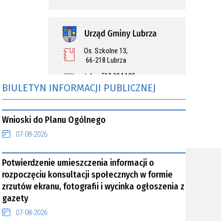
Os. Szkolne 13,
66-218 Lubrza
tel.:
512 004 128
fax.:
512 004 793
BIULETYN INFORMACJI PUBLICZNEJ
gmina@lubrza.pl
PEŁNE DANE TELEADRESOWE »
Wnioski do Planu Ogólnego
07-08-2026
Potwierdzenie umieszczenia informacji o
rozpoczęciu konsultacji społecznych w formie
zrzutów ekranu, fotografii i wycinka ogłoszenia z
gazety
07-08-2026