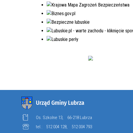
Os. Szkolne 13,
66-218 Lubrza
tel.:
512 004 128
,
512 004 793