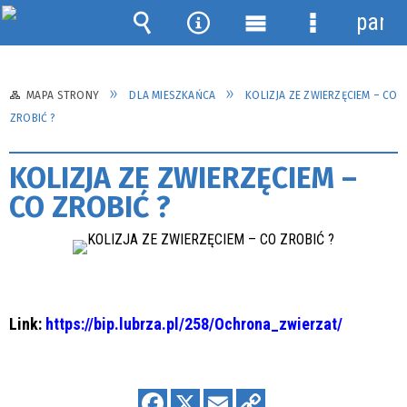
panel
Wyszukiwarka
Narzędzia
Menu
Menu
główne
szczegółow
MAPA STRONY
DLA MIESZKAŃCA
KOLIZJA ZE ZWIERZĘCIEM – CO
ZROBIĆ ?
KOLIZJA ZE ZWIERZĘCIEM –
CO ZROBIĆ ?
Link:
https://bip.lubrza.pl/258/Ochrona_zwierzat/