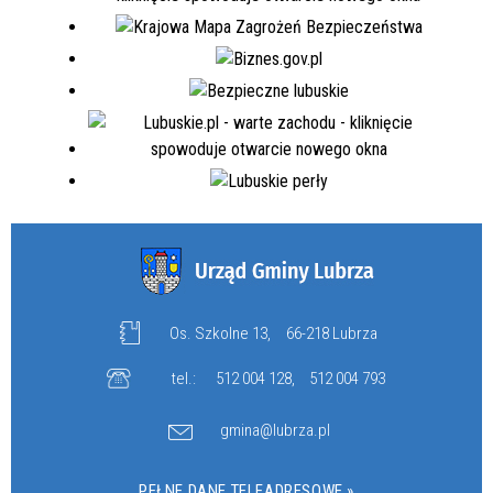
Os. Szkolne 13,
66-218 Lubrza
tel.:
512 004 128
,
512 004 793
gmina@lubrza.pl
PEŁNE DANE TELEADRESOWE »