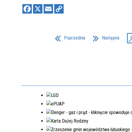
EDYCJA 3PGR/2021
DOPOSAŻENIE SAMORZĄDOWEGO
ZAKŁADU BUDŻETOWEGO W
LUBRZY
NR.WNIOSKU:
3PGR/2021/3397/POLSKILAD
Poprzednia
Następna
KWOTA WNIOSKOWANA:
1.540.206,00 ZŁ
ZREALIZOWANE
EDYCJA 6PGR/2023
PRZEBUDOWA DRÓG GMINNYCH W
MIEJSCOWOŚCIACH MOSTKI,
PRZEŁAZY
NR.WNIOSKU:
6PGR/2023/3199/POLSKILAD
KWOTA WNIOSKOWANA:
1.950.200,00 ZŁ
ZREALIZOWANA