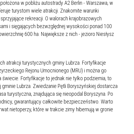
, położona w pobliżu autostrady A2 Berlin - Warszawa, w
eruje turystom wiele atrakcji. Znakomite warunki
sy sprzyjające rekreacji. O walorach krajobrazowych
sami i sięgających bezwzględnej wysokości ponad 100
owierzchnię 600 ha. Największe z nich - jezioro Niesłysz
h atrakcji turystycznych gminy Lubrza. Fortyfikacje
zyrzeckiego Rejonu Umocnionego (MRU) i można go
świecie. Fortyfikacje to jednak nie tylko podziemia, to
 gminie Lubrza. Zwiedzanie Pętli Boryszyńskiej dostarcza
sa turystyczna, znajdująca się nieopodal Boryszyna. Po
dnicy, gwarantujący całkowite bezpieczeństwo. Warto
at nietoperzy, które w trakcie zimy hibernują w gronie