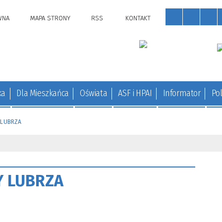
WNA
MAPA STRONY
RSS
KONTAKT
ka
Dla Mieszkańca
Oświata
ASF i HPAI
Informator
Pol
 LUBRZA
Y LUBRZA