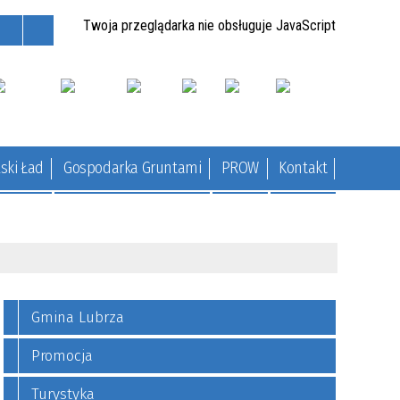
Twoja przeglądarka nie obsługuje JavaScript
ski Ład
Gospodarka Gruntami
PROW
Kontakt
Gmina Lubrza
Promocja
Turystyka