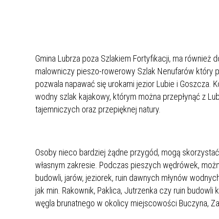
LUBRZA W MIEJSCOWOŚCI BUCZE
EDYCJA 2/2021
ORAZ ZAGÓRZE
PRZEBUDOWA DROGI GMINNEJ W M.
NOWA WIOSKA
NR.WNIOSKU:
Gmina Lubrza poza Szlakiem Fortyfikacji, ma również d
02/2021/7014/POLSKILAD
KWOTA WNIOSKOWANA:
malowniczy pieszo-rowerowy Szlak Nenufarów który p
1.493.445.90 ZŁ
pozwala napawać się urokami jezior Lubie i Goszcza. Ko
ZREALIZOWANE
wodny szlak kajakowy, którym można przepłynąć z Lu
tajemniczych oraz przepięknej natury.
EDYCJA 2/2021
PRZEBUDOWA DROGI GMINNEJ W M.
BORYSZYN - ETAP II
NR.WNIOSKU:
Osoby nieco bardziej żądne przygód, mogą skorzystać
02/2021/7017/POLSKILAD
własnym zakresie. Podczas pieszych wędrówek, można
KWOTA WNIOSKOWANA:
budowli, jarów, jeziorek, ruin dawnych młynów wodnyc
1.520.000.00 ZŁ
jak min. Rakownik, Paklica, Jutrzenka czy ruin budowl
ZREALIZOWANE
węgla brunatnego w okolicy miejscowości Buczyna, Zag
EDYCJA 2/2021