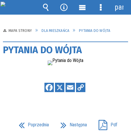
panel
Wyszukiwarka
Narzędzia
Menu
Menu
główne
szczegółow
MAPA STRONY
DLA MIESZKAŃCA
PYTANIA DO WÓJTA
PYTANIA DO WÓJTA
Poprzednia
Następna
Pdf