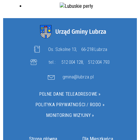
Os. Szkolne 13,
66-218 Lubrza
tel.:
512 004 128
,
512 004 793
gmina@lubrza.pl
PEŁNE DANE TELEADRESOWE »
POLITYKA PRYWATNOŚCI / RODO »
MONITORING WIZYJNY »
Strona główna
Dla Mieszkańca