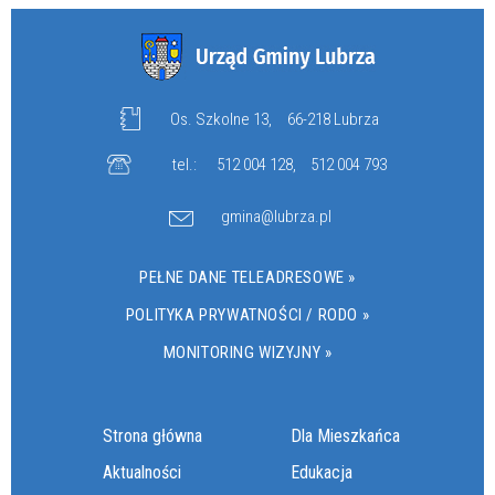
Os. Szkolne 13,
66-218 Lubrza
tel.:
512 004 128
,
512 004 793
gmina@lubrza.pl
PEŁNE DANE TELEADRESOWE »
POLITYKA PRYWATNOŚCI / RODO »
MONITORING WIZYJNY »
Strona główna
Dla Mieszkańca
Aktualności
Edukacja