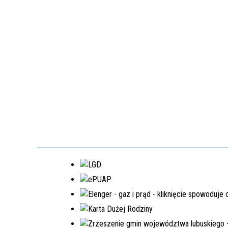
EDYCJA 3PGR/2021
DOPOSAŻENIE SAMORZĄDOWEGO
ZAKŁADU BUDŻETOWEGO W
LUBRZY
NR.WNIOSKU:
3PGR/2021/3397/POLSKILAD
KWOTA WNIOSKOWANA:
1.540.206,00 ZŁ
ZREALIZOWANE
EDYCJA 6PGR/2023
PRZEBUDOWA DRÓG GMINNYCH W
MIEJSCOWOŚCIACH MOSTKI,
PRZEŁAZY
NR.WNIOSKU:
6PGR/2023/3199/POLSKILAD
KWOTA WNIOSKOWANA:
1.950.200,00 ZŁ
ZREALIZOWANA