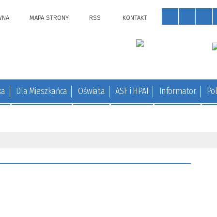
WNA
MAPA STRONY
RSS
KONTAKT
ka
Dla Mieszkańca
Oświata
ASF i HPAI
Informator
Pol