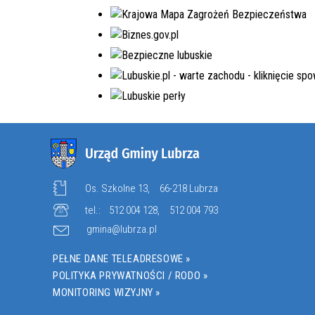
EDYCJA 8PGR/2023
BUDOWA KOMPLEKSU
OŚWIATOWEGO W MIEJSCOWOŚCI
MOSTKI
NR.WNIOSKU:
8PGR/2023/4592/POLSKILAD
KWOTA WNIOSKOWANA:
5.980.000,00 ZŁ
W TRAKCIE REALIZACJI
Os. Szkolne 13,
66-218 Lubrza
tel.:
512 004 128
,
512 004 793
gmina@lubrza.pl
PEŁNE DANE TELEADRESOWE »
POLITYKA PRYWATNOŚCI / RODO »
MONITORING WIZYJNY »