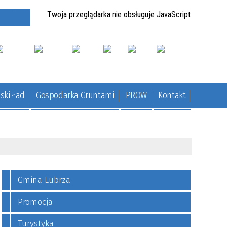
Twoja przeglądarka nie obsługuje JavaScript
ski Ład
Gospodarka Gruntami
PROW
Kontakt
Gmina Lubrza
Promocja
Turystyka