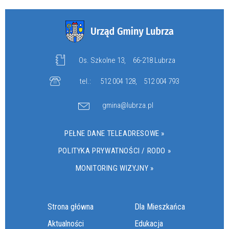
Os. Szkolne 13,
66-218 Lubrza
tel.:
512 004 128
,
512 004 793
gmina@lubrza.pl
PEŁNE DANE TELEADRESOWE »
POLITYKA PRYWATNOŚCI / RODO »
MONITORING WIZYJNY »
Strona główna
Dla Mieszkańca
Aktualności
Edukacja