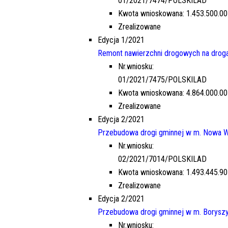
01/2021/7474/POLSKILAD
EDYCJA 8PGR/2023
Kwota wnioskowana: 1.453.500.00
BUDOWA KOMPLEKSU
Zrealizowane
OŚWIATOWEGO W MIEJSCOWOŚCI
Edycja 1/2021
MOSTKI
Remont nawierzchni drogowych na droga
NR.WNIOSKU:
Nr.wniosku:
8PGR/2023/4592/POLSKILAD
01/2021/7475/POLSKILAD
KWOTA WNIOSKOWANA:
Kwota wnioskowana: 4.864.000.00
5.980.000,00 ZŁ
Zrealizowane
W TRAKCIE REALIZACJI
Edycja 2/2021
Przebudowa drogi gminnej w m. Nowa W
Nr.wniosku:
02/2021/7014/POLSKILAD
Kwota wnioskowana: 1.493.445.90
Zrealizowane
Edycja 2/2021
Przebudowa drogi gminnej w m. Boryszyn
Nr.wniosku: