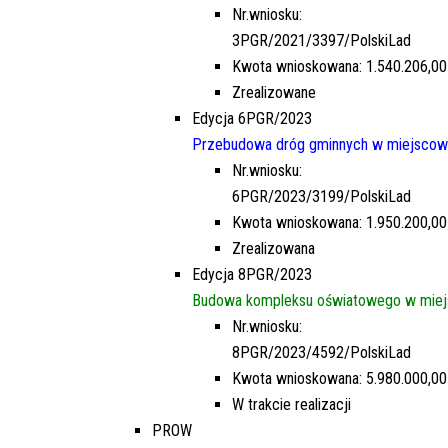
Nr.wniosku:
3PGR/2021/3397/PolskiLad
Kwota wnioskowana: 1.540.206,00
Zrealizowane
Edycja 6PGR/2023
Przebudowa dróg gminnych w miejscowo
Nr.wniosku:
6PGR/2023/3199/PolskiLad
Kwota wnioskowana: 1.950.200,00
Zrealizowana
Edycja 8PGR/2023
Budowa kompleksu oświatowego w miej
Nr.wniosku:
8PGR/2023/4592/PolskiLad
Kwota wnioskowana: 5.980.000,00
W trakcie realizacji
PROW