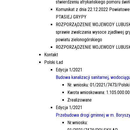
stwierdzeniu afrykańskiego pomoru świń
EDYCJA 3PGR/2021
DOPOSAŻENIE SAMORZĄDOWEGO
Komunikat z dnia 22.12.2022 Powiatowe
ZAKŁADU BUDŻETOWEGO W
PTASIEJ GRYPY
LUBRZY
ROZPORZĄDZENIE WOJEWODY LUBUSKIEGO 
NR.WNIOSKU:
sprawie zwalczania wysoce zjadliwej gr
3PGR/2021/3397/POLSKILAD
powiatu zielonogórskiego
KWOTA WNIOSKOWANA:
ROZPORZĄDZENIE WOJEWODY LUBUSKIEGO
1.540.206,00 ZŁ
Kontakt
ZREALIZOWANE
Polski Ład
EDYCJA 6PGR/2023
Edycja 1/2021
PRZEBUDOWA DRÓG GMINNYCH W
Budowa kanalizacji sanitarnej, wodocią
MIEJSCOWOŚCIACH MOSTKI,
Nr. wniosku: 01/2021/7473/Polsk
PRZEŁAZY
Kwota wnioskowana: 1.105.000.00
NR.WNIOSKU:
Zrealizowane
6PGR/2023/3199/POLSKILAD
Edycja 1/2021
KWOTA WNIOSKOWANA:
Przebudowa drogi gminnej w m. Borysz
1.950.200,00 ZŁ
Nr.wniosku:
ZREALIZOWANA