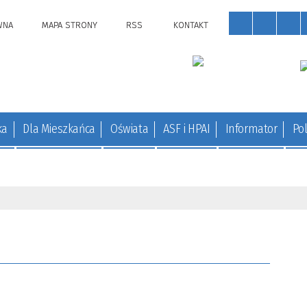
WNA
MAPA STRONY
RSS
KONTAKT
ka
Dla Mieszkańca
Oświata
ASF i HPAI
Informator
Pol