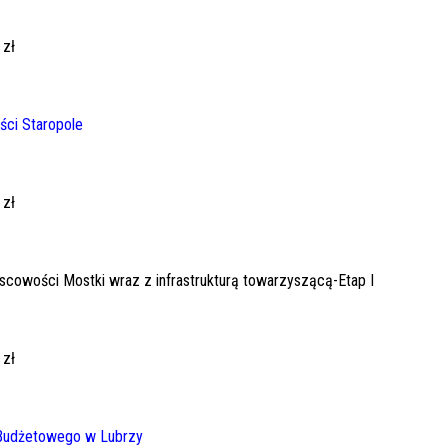
 zł
ści Staropole
 zł
owości Mostki wraz z infrastrukturą towarzyszącą-Etap I
 zł
Budżetowego w Lubrzy