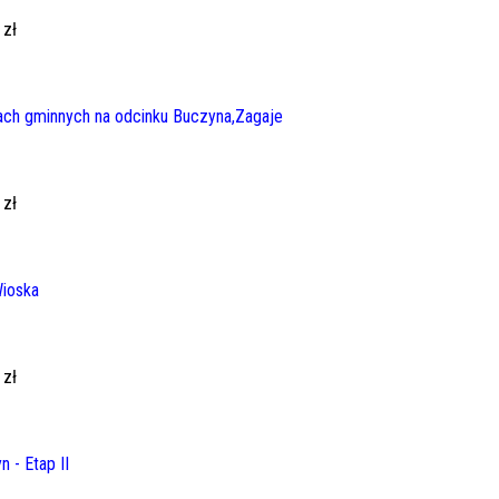
 zł
ch gminnych na odcinku Buczyna,Zagaje
 zł
ioska
 zł
 - Etap II