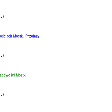
 zł
ściach Mostki, Przełazy
 zł
scowości Mostki
 zł