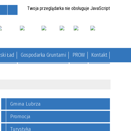
Twoja przeglądarka nie obsługuje JavaScript
ski Ład
Gospodarka Gruntami
PROW
Kontakt
Gmina Lubrza
Promocja
Turystyka