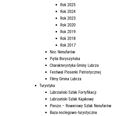
LUBRZA W MIEJSCOWOŚCI BUCZE
Rok 2025
EDYCJA 2/2021
ORAZ ZAGÓRZE
Rok 2024
PRZEBUDOWA DROGI GMINNEJ W M.
Rok 2023
NOWA WIOSKA
NR.WNIOSKU:
Rok 2020
02/2021/7014/POLSKILAD
Rok 2019
KWOTA WNIOSKOWANA:
Rok 2018
1.493.445.90 ZŁ
Rok 2017
ZREALIZOWANE
Noc Nenufarów
Pętla Boryszyńska
EDYCJA 2/2021
Charakterystyka Gminy Lubrza
PRZEBUDOWA DROGI GMINNEJ W M.
Festiwal Piosenki Patriotycznej
BORYSZYN - ETAP II
NR.WNIOSKU:
Filmy Gmina Lubrza
02/2021/7017/POLSKILAD
Turystyka
KWOTA WNIOSKOWANA:
Lubrzański Szlak Fortyfikacji
1.520.000.00 ZŁ
Lubrzański Szlak Kajakowy
ZREALIZOWANE
Pieszo – Rowerowy Szlak Nenufarów
Baza noclegowo-turystyczna
EDYCJA 2/2021