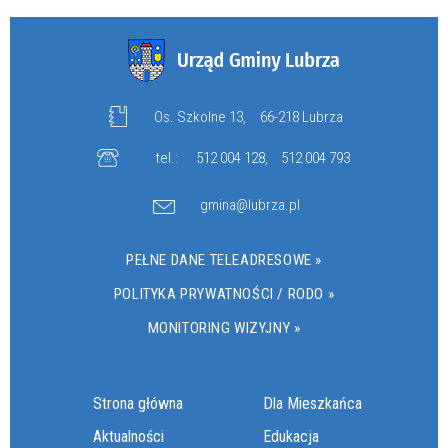
Os. Szkolne 13,
66-218 Lubrza
tel.:
512 004 128
,
512 004 793
gmina@lubrza.pl
PEŁNE DANE TELEADRESOWE »
POLITYKA PRYWATNOŚCI / RODO »
MONITORING WIZYJNY »
Strona główna
Dla Mieszkańca
Aktualności
Edukacja