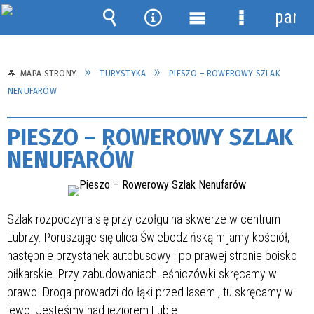
panel
Wyszukiwarka
Narzędzia
Menu
Menu
główne
szczegółow
MAPA STRONY
TURYSTYKA
PIESZO – ROWEROWY SZLAK
NENUFARÓW
PIESZO – ROWEROWY SZLAK
NENUFARÓW
Szlak rozpoczyna się przy czołgu na skwerze w centrum
Lubrzy. Poruszając się ulica Świebodzińską mijamy kościół,
następnie przystanek autobusowy i po prawej stronie boisko
piłkarskie. Przy zabudowaniach leśniczówki skręcamy w
prawo. Droga prowadzi do łąki przed lasem , tu skręcamy w
lewo. Jesteśmy nad jeziorem Lubie.