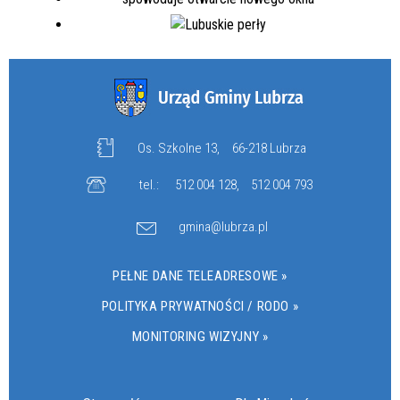
Os. Szkolne 13,
66-218 Lubrza
tel.:
512 004 128
,
512 004 793
gmina@lubrza.pl
PEŁNE DANE TELEADRESOWE »
POLITYKA PRYWATNOŚCI / RODO »
MONITORING WIZYJNY »