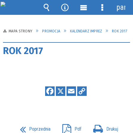
panel
Wyszukiwarka
Narzędzia
Menu
Menu
główne
szczegółow
MAPA STRONY
PROMOCJA
KALENDARZ IMPREZ
ROK 2017
ROK 2017
Poprzednia
Pdf
Drukuj