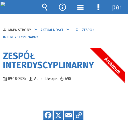
panel
Wyszukiwarka
Narzędzia
Menu
Menu
główne
szczegółow
MAPA STRONY
AKTUALNOŚCI
ZESPÓŁ
INTERDYSCYPLINARNY
ZESPÓŁ
Archiwum
INTERDYSCYPLINARNY
09-10-2025
Adrian Dwojak
698