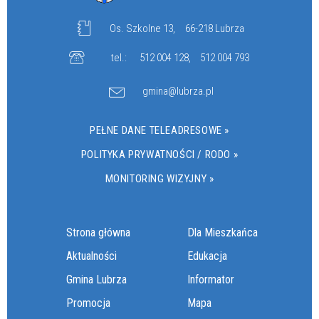
Os. Szkolne 13,
66-218 Lubrza
tel.:
512 004 128
,
512 004 793
gmina@lubrza.pl
PEŁNE DANE TELEADRESOWE »
POLITYKA PRYWATNOŚCI / RODO »
MONITORING WIZYJNY »
Strona główna
Dla Mieszkańca
Aktualności
Edukacja
Gmina Lubrza
Informator
Promocja
Mapa