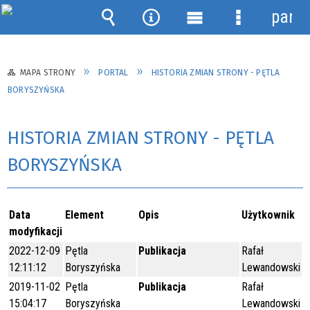
panel
Wyszukiwarka
Narzędzia
Menu
Menu
główne
szczegółow
MAPA STRONY
PORTAL
HISTORIA ZMIAN STRONY - PĘTLA
BORYSZYŃSKA
HISTORIA ZMIAN STRONY - PĘTLA
BORYSZYŃSKA
Data
Element
Opis
Użytkownik
modyfikacji
2022-12-09
Pętla
Publikacja
Rafał
12:11:12
Boryszyńska
Lewandowski
2019-11-02
Pętla
Publikacja
Rafał
15:04:17
Boryszyńska
Lewandowski