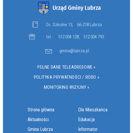
Os. Szkolne 13,
66-218 Lubrza
tel.:
512 004 128
,
512 004 793
gmina@lubrza.pl
PEŁNE DANE TELEADRESOWE »
POLITYKA PRYWATNOŚCI / RODO »
MONITORING WIZYJNY »
Strona główna
Dla Mieszkańca
Aktualności
Edukacja
Gmina Lubrza
Informator